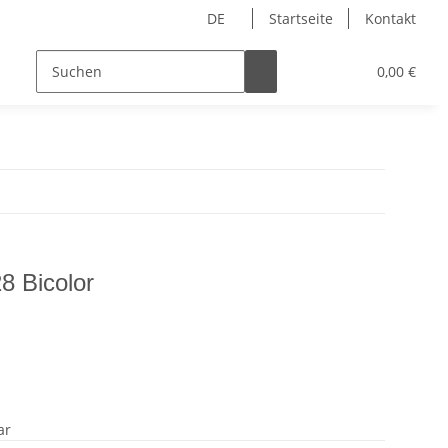
DE
Startseite
Kontakt
Collier & Armschmuck
Ketten
Verkaufshil
0,00 €
28 Bicolor
ar